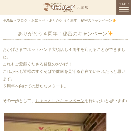
HOME
MENU
»
ブログ
»
お知らせ
» ありがとう４周年！秘密のキャンペーン
ありがとう４周年！秘密のキャンペーン
HOME
コンセプト
おかげさまでホットハンド大須店も４周年を迎えることができまし
た。
メニュー
これもご愛顧くださる皆様のおかげ！
これからも皆様のすぐそばで健康を見守る存在でいられたらと思い
スタッフ紹介
ます。
５周年へ向けての新たなスタート。
店舗情報
その一歩として、
ちょっとしたキャンペーン
を行いたいと思います♪
ご予約
ブログ