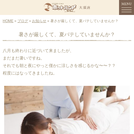
HOME
MENU
»
ブログ
»
お知らせ
» 暑さが厳しくて、夏バテしていませんか？
暑さが厳しくて、夏バテしていませんか？
HOME
コンセプト
八月も終わりに近づいて来ましたが、
まだまだ暑いですね。
メニュー
それでも朝と夜にやっと僅かに涼しさを感じるかな〜〜？？
程度にはなってきましたね。
スタッフ紹介
店舗情報
ご予約
ブログ