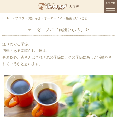
HOME
MENU
»
ブログ
»
お知らせ
» オーダーメイド施術ということ
オーダーメイド施術ということ
HOME
コンセプト
巡りめぐる季節。
四季のある素晴らしい日本。
メニュー
春夏秋冬、皆さんはそれぞれの季節に、その季節にあった活動をさ
れているかと思います。
スタッフ紹介
店舗情報
ご予約
ブログ