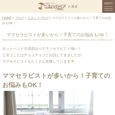
HOME
MENU
»
ブログ
»
スタッフブログ
» ママセラピストが多いから！子育てのお悩
みもOK！
HOME
ママセラピストが多いから！子育てのお悩みもOK！
コンセプト
ホットハンド大須店はベテランセラピスト揃い！
メニュー
と言うことはチョコチョコとお話してきましたが、
ママセラピストもたくさん在籍しています
スタッフ紹介
ママセラピストが多いから！子育ての
店舗情報
お悩みもOK！
ご予約
ブログ