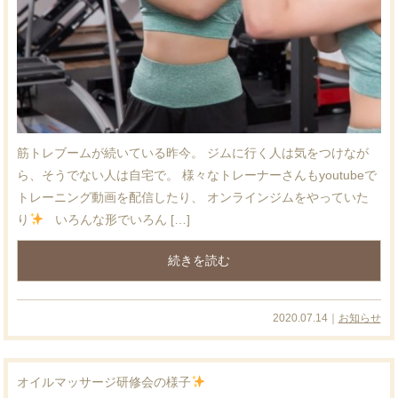
筋トレブームが続いている昨今。 ジムに行く人は気をつけなが
ら、そうでない人は自宅で。 様々なトレーナーさんもyoutubeで
トレーニング動画を配信したり、 オンラインジムをやっていた
り
いろんな形でいろん […]
続きを読む
2020.07.14｜
お知らせ
オイルマッサージ研修会の様子