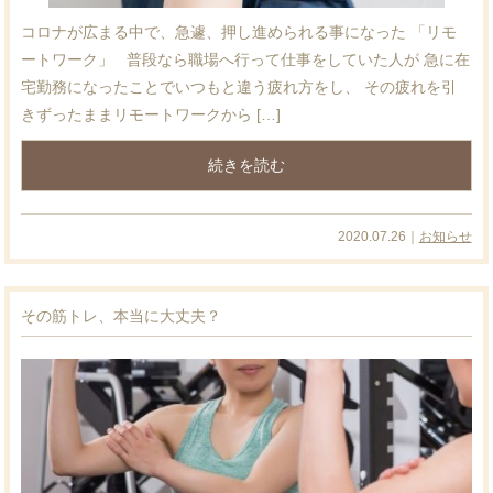
コロナが広まる中で、急遽、押し進められる事になった 「リモ
ートワーク」 普段なら職場へ行って仕事をしていた人が 急に在
宅勤務になったことでいつもと違う疲れ方をし、 その疲れを引
きずったままリモートワークから […]
続きを読む
2020.07.26｜
お知らせ
その筋トレ、本当に大丈夫？