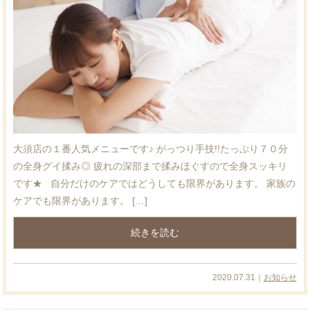
大須店の１番人気メニューです♪ がっつり手技!!たっぷり７０分
の全身グイ揉み◎ 疲れの深部まで揉みほぐすので全身スッキリ
です★ 自分だけのケアではどうしても限界があります。 家族の
ケアでも限界があります。 […]
続きを読む
2020.07.31｜
お知らせ