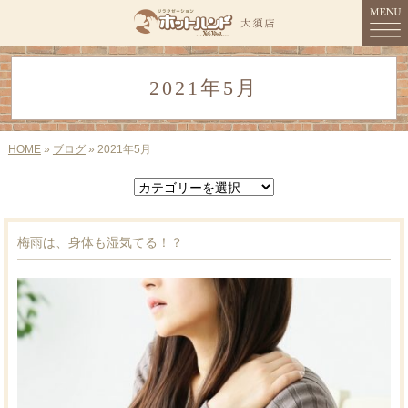
MENU
2021年5月
HOME
コンセプト
HOME
»
ブログ
» 2021年5月
メニュー
スタッフ紹介
梅雨は、身体も湿気てる！？
店舗情報
ご予約
ブログ