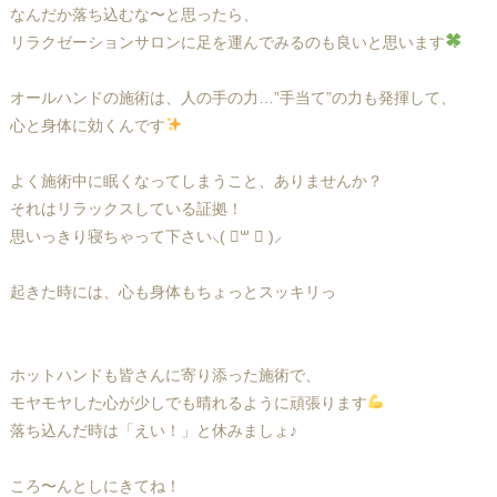
なんだか落ち込むな〜と思ったら、
リラクゼーションサロンに足を運んでみるのも良いと思います
オールハンドの施術は、人の手の力…”手当て”の力も発揮して、
心と身体に効くんです
よく施術中に眠くなってしまうこと、ありませんか？
それはリラックスしている証拠！
思いっきり寝ちゃって下さい⸜( ॑꒳ ॑ )⸝
起きた時には、心も身体もちょっとスッキリっ
ホットハンドも皆さんに寄り添った施術で、
モヤモヤした心が少しでも晴れるように頑張ります
落ち込んだ時は「えい！」と休みましょ♪
ころ〜んとしにきてね！