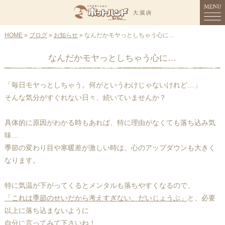
HOME
MENU
»
ブログ
»
お知らせ
» なんだかモヤっとしちゃう心に…
なんだかモヤっとしちゃう心に…
HOME
コンセプト
「毎日モヤっとしちゃう。何がというわけじゃないけれど…」
そんな気分がすぐれない日々、続いていませんか？
メニュー
具体的に原因がわかる時もあれば、特に理由がなくても落ち込み気
スタッフ紹介
味…
季節の変わり目や寒暖差が激しい時は、心のアップダウンも大きく
店舗情報
なります。
ご予約
特に気温が下がってくるとメンタルも落ちやすくなるので、
ブログ
「これは季節のせいだから考えすぎない、だいじょうぶ」
と、必要
以上に落ち込まないように
自分に言ってみて下さいね！