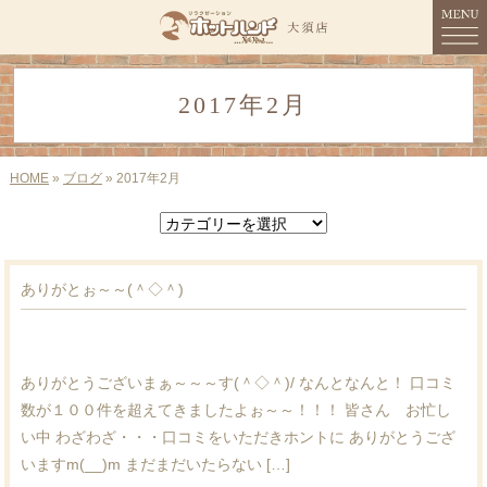
MENU
2017年2月
HOME
コンセプト
HOME
»
ブログ
» 2017年2月
メニュー
スタッフ紹介
ありがとぉ～～(＾◇＾)
店舗情報
ご予約
ありがとうございまぁ～～～す(＾◇＾)/ なんとなんと！ 口コミ
数が１００件を超えてきましたよぉ～～！！！ 皆さん お忙し
ブログ
い中 わざわざ・・・口コミをいただきホントに ありがとうござ
いますm(__)m まだまだいたらない […]