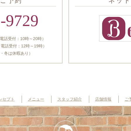
ご予約
ネッ
5-9729
電話受付：10時～20時）
受付：12時～19時）
夏・冬は休暇あり）
ンセプト
メニュー
スタッフ紹介
店舗情報
ご