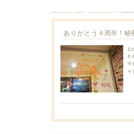
ありがとう４周年！秘
お
れ
守
そ 