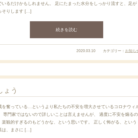
でいるだけかもしれません。 足にたまった水分をしっかり流すと、足が
っそりします […]
続きを読む
2020.03.10 カテゴリー：
お知ら
しょう
威を奮っている…というより私たちの不安を増大させているコロナウィ
。 専門家ではないので詳しいことは言えませんが、 過度に不安を煽るの
、楽観的すぎるのもどうかな、という思いです。 正しく怖がる、という
葉は、まさに […]