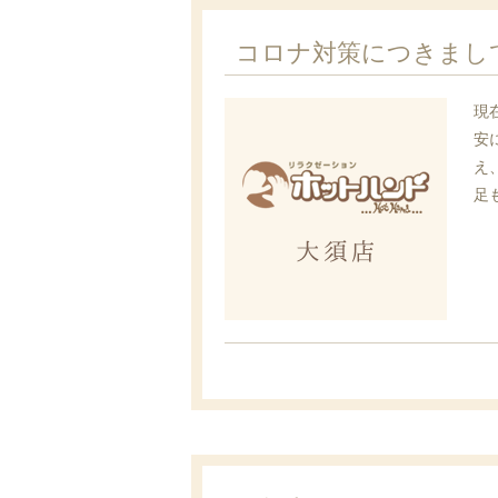
コロナ対策につきまし
現
安
え
足