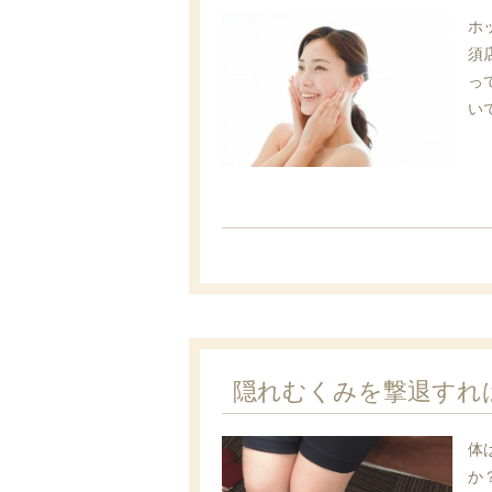
ホ
須
っ
いて
隠れむくみを撃退すれ
体
か