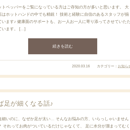
ットペッパーをご覧になっている方はご存知の方が多いと思います。 大
店はホットハンドの中でも精鋭！ 技術と経験に自信のあるスタッフが揃
ています♪ 健康面のサポートも、お一人お一人に寄り添ってさせていた
います。 […]
続きを読む
2020.03.16 カテゴリー：
お知ら
ば足が細くなる話♪
は細いのに、なぜか足が太い… そんなお悩みの方、いらっしゃいません
？ それってお肉がついているだけじゃなくて、 足に水分が溜まってむく