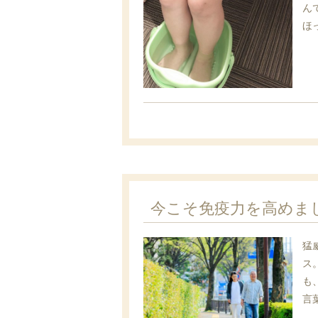
ん
ほ
今こそ免疫力を高めま
猛
ス
も
言